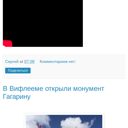
Сергей
at
07:08
Комментариев нет:
Поделиться
В Вифлееме открыли монумент
Гагарину