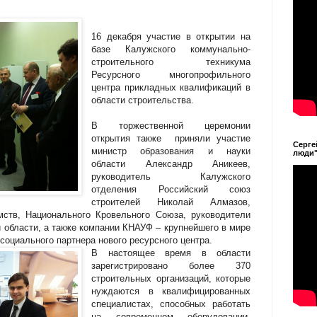
16 декабря участие в открытии на
базе Калужского коммунально-
строительного техникума
Ресурсного многопрофильного
центра прикладных квалификаций в
области строительства.
В торжественной церемонии
открытия также приняли участие
Серге
министр образования и науки
люди
области Александр Аникеев
,
руководитель Калужского
отделения Российский союз
строителей Николай Алмазов,
ств, Национального Кровельного Союза, руководители
 области, а также компании КНАУФ – крупнейшего в мире
социального партнера нового ресурсного центра.
В настоящее время в области
зарегистрировано более 370
строительных организаций, которые
нуждаются в квалифицированных
специалистах, способных работать
на современном оборудовании.