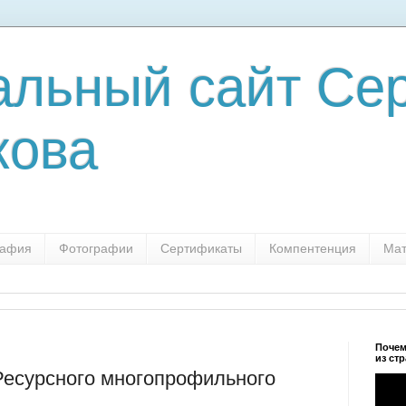
льный сайт Сер
кова
рафия
Фотографии
Сертификаты
Компентенция
Мат
Почем
из ст
Ресурсного многопрофильного