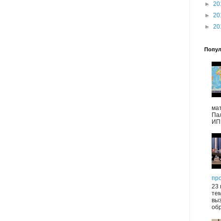
►
20
►
20
►
20
Попул
ма
Па
ИПП
пр
23 
те
выз
обр