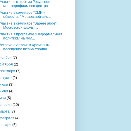
Участие в открытии Ресурсного
многопрофильного центра
Участие в семинаре "СМИ и
общество" Московской шко...
Участие в семинаре "Sapere aude"
Московской школы ...
Участие в программе "Неформальная
политика" на мол...
Встреча с Артемом Хромовым,
посещение штаба Уполно...
ноября
(7)
октября
(2)
сентября
(7)
августа
(2)
июля
(3)
июня
(4)
мая
(5)
апреля
(10)
марта
(7)
февраля
(4)
января
(6)