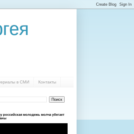
гея
ериалы в СМИ
Контакты
у российская молодежь молча убегает
раны