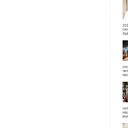
20
гл
буд
сос
че
пр
си
на
рын