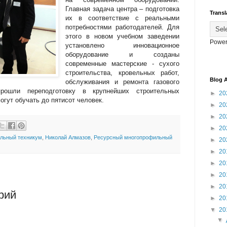
Главная задача центра – подготовка
Transl
их в соответствие с реальными
потребностями работодателей. Для
этого в новом учебном заведении
Power
установлено инновационное
оборудование и созданы
современные мастерские - сухого
строительства, кровельных работ,
Blog A
обслуживания и ремонта газового
прошли переподготовку в крупнейших строительных
►
20
огут обучать до пятисот человек.
►
20
►
20
►
20
ельный техникум
,
Николай Алмазов
,
Ресурсный многопрофильный
►
20
►
20
►
20
►
20
►
20
рий
►
20
▼
20
▼