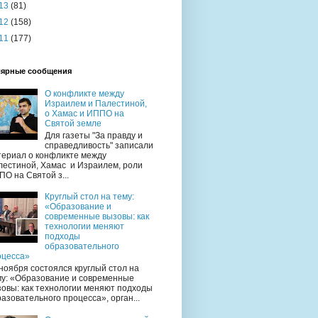
13
(81)
12
(158)
11
(177)
ярные сообщения
О конфликте между
Израилем и Палестиной,
о Хамас и ИППО на
Святой земле
Для газеты "За правду и
справедливость" записали
териал о конфликте между
лестиной, Хамас и Израилем, роли
О на Святой з...
Круглый стол на тему:
«Образование и
современные вызовы: как
технологии меняют
подходы
образовательного
оцесса»
ноября состоялся круглый стол на
му: «Образование и современные
овы: как технологии меняют подходы
азовательного процесса», орган...