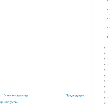
►
►
►
►
►
►
►
►
►
Главная страница
Предыдущее
►
щению (Atom)
►