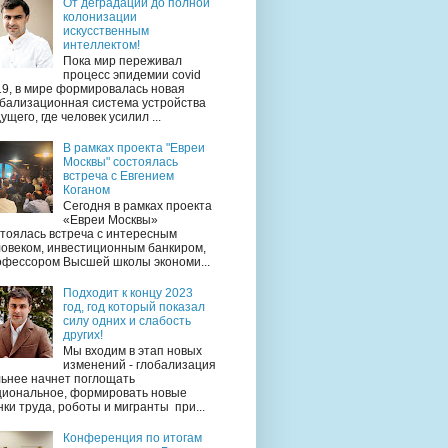
От деградации до полной
колонизации
искусственным
интеллектом!
Пока мир переживал
процесс эпидемии covid
19, в мире формировалась новая
обализационная система устройства
ущего, где человек усилил ...
В рамках проекта "Евреи
Москвы" состоялась
встреча с Евгением
Коганом
Сегодня в рамках проекта
«Евреи Москвы»
тоялась встреча с интересным
ловеком, инвестиционным банкиром,
офессором Высшей школы экономи...
Подходит к концу 2023
год, год который показал
силу одних и слабость
других!
Мы входим в этап новых
изменений - глобализация
льнее начнет поглощать
циональное, формировать новые
ки труда, роботы и мигранты при...
Конференция по итогам