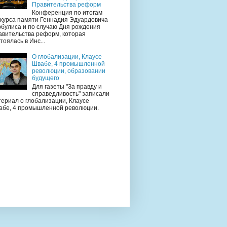
Правительства реформ
Конференция по итогам
нкурса памяти Геннадия Эдуардовича
рбулиса и по случаю Дня рождения
авительства реформ, которая
тоялась в Инс...
О глобализации, Клаусе
Швабе, 4 промышленной
революции, образовании
будущего
Для газеты "За правду и
справедливость" записали
ериал о глобализации, Клаусе
абе, 4 промышленной революции.