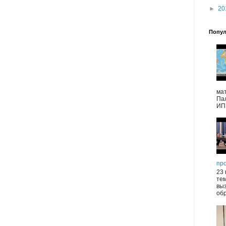
►
20
Попул
ма
Па
ИПП
пр
23 
те
выз
обр