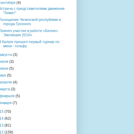
сентября
(4)
Встреча с представителями движения
"Ахмат"
Посещение Чеченской республики и
города Грозного
Принял участие в работе «Бизнес-
Эволюция 2016»
В Калуге прошел первый турнир по
мини - гольфу
августа
(3)
июля
(3)
июня
(5)
мая
(5)
апреля
(4)
марта
(3)
февраля
(5)
января
(7)
15
(70)
14
(62)
13
(81)
12
(158)