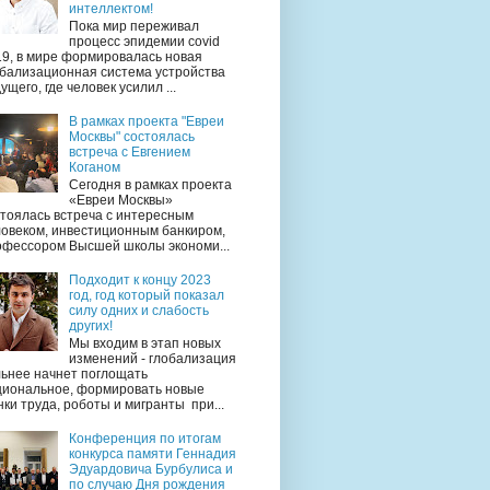
интеллектом!
Пока мир переживал
процесс эпидемии covid
19, в мире формировалась новая
обализационная система устройства
ущего, где человек усилил ...
В рамках проекта "Евреи
Москвы" состоялась
встреча с Евгением
Коганом
Сегодня в рамках проекта
«Евреи Москвы»
тоялась встреча с интересным
ловеком, инвестиционным банкиром,
офессором Высшей школы экономи...
Подходит к концу 2023
год, год который показал
силу одних и слабость
других!
Мы входим в этап новых
изменений - глобализация
льнее начнет поглощать
циональное, формировать новые
ки труда, роботы и мигранты при...
Конференция по итогам
конкурса памяти Геннадия
Эдуардовича Бурбулиса и
по случаю Дня рождения