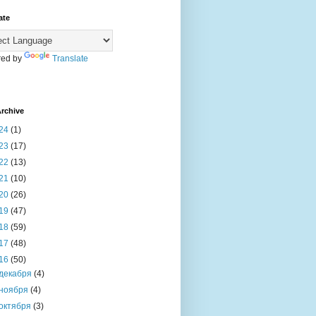
ate
ed by
Translate
rchive
24
(1)
23
(17)
22
(13)
21
(10)
20
(26)
19
(47)
18
(59)
17
(48)
16
(50)
декабря
(4)
ноября
(4)
октября
(3)