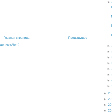
▼
Главная страница
Предыдущее
щению (Atom)
►
►
►
►
►
►
►
►
►
20
►
20
►
20
►
20