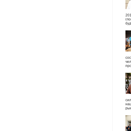
20
гл
буд
сос
че
пр
си
на
рын