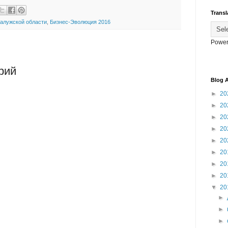
Transl
алужской области
,
Бизнес-Эволюция 2016
Power
рий
Blog A
►
20
►
20
►
20
►
20
►
20
►
20
►
20
►
20
▼
20
►
►
►