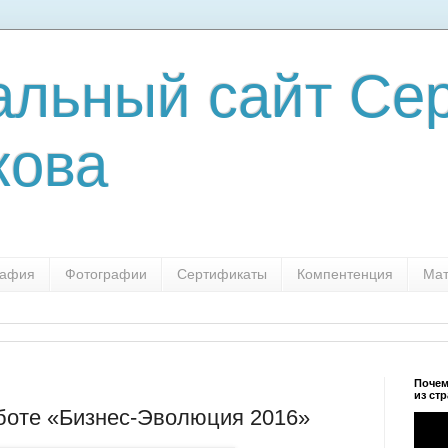
льный сайт Сер
кова
рафия
Фотографии
Сертификаты
Компентенция
Мат
Почем
из ст
аботе «Бизнес-Эволюция 2016»