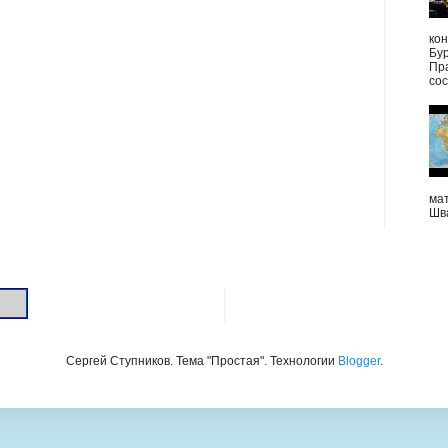
ко
Бу
Пр
сос
мат
Шв
Сергей Ступников. Тема "Простая". Технологии
Blogger
.