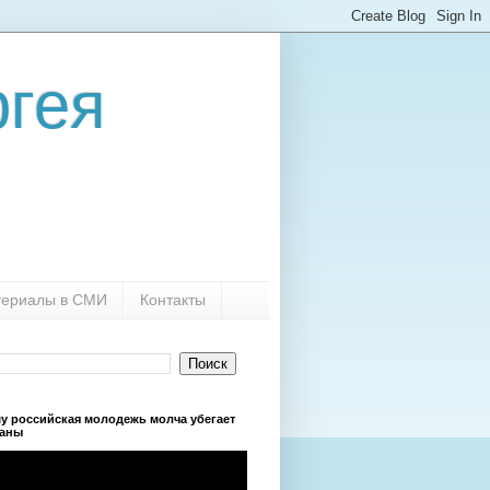
гея
ериалы в СМИ
Контакты
у российская молодежь молча убегает
раны