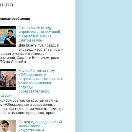
11
(177)
ярные сообщения
О конфликте между
Израилем и Палестиной,
о Хамас и ИППО на
Святой земле
Для газеты "За правду и
справедливость" записали
териал о конфликте между
лестиной, Хамас и Израилем, роли
О на Святой з...
Круглый стол на тему:
«Образование и
современные вызовы: как
технологии меняют
подходы
образовательного
оцесса»
ноября состоялся круглый стол на
му: «Образование и современные
овы: как технологии меняют подходы
азовательного процесса», орган...
От деградации до полной
колонизации
искусственным