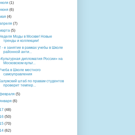
июля
(1)
июня
(6)
мая
(4)
апреля
(7)
марта
(5)
Неделя Моды в Москве! Новые
тренды и коллекции!
2 - е занятие в рамках учебы в Школе
районной анти...
«Культурная дипломатия России» на
Московском культ...
Учеба в Школе местного
самоуправления
Калужский штаб по правам студентов
проверит темпер...
февраля
(5)
января
(6)
17
(48)
16
(50)
15
(70)
14
(62)