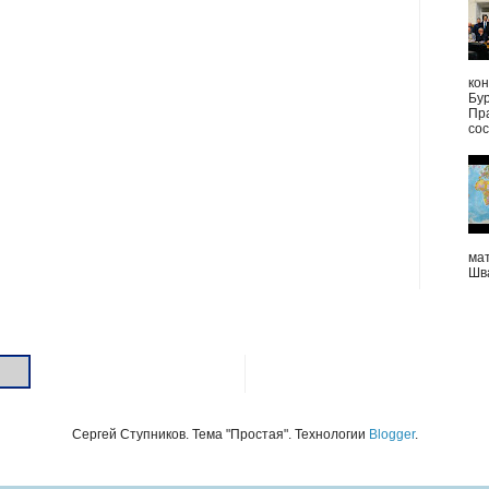
ко
Бу
Пр
сос
мат
Шв
Сергей Ступников. Тема "Простая". Технологии
Blogger
.