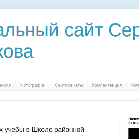
льный сайт Сер
кова
рафия
Фотографии
Сертификаты
Компентенция
Мат
Почем
из ст
ках учебы в Школе районной