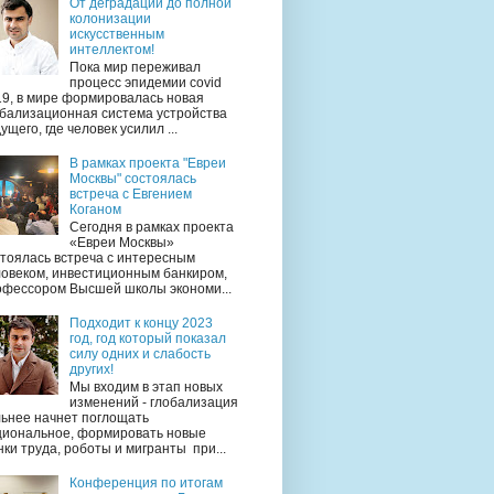
От деградации до полной
колонизации
искусственным
интеллектом!
Пока мир переживал
процесс эпидемии covid
19, в мире формировалась новая
обализационная система устройства
ущего, где человек усилил ...
В рамках проекта "Евреи
Москвы" состоялась
встреча с Евгением
Коганом
Сегодня в рамках проекта
«Евреи Москвы»
тоялась встреча с интересным
ловеком, инвестиционным банкиром,
офессором Высшей школы экономи...
Подходит к концу 2023
год, год который показал
силу одних и слабость
других!
Мы входим в этап новых
изменений - глобализация
льнее начнет поглощать
циональное, формировать новые
ки труда, роботы и мигранты при...
Конференция по итогам