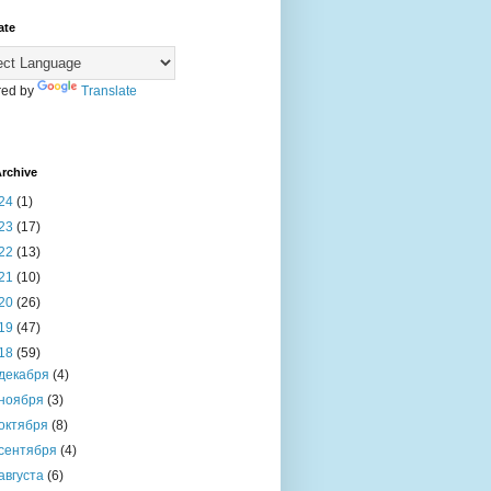
ate
ed by
Translate
rchive
24
(1)
23
(17)
22
(13)
21
(10)
20
(26)
19
(47)
18
(59)
декабря
(4)
ноября
(3)
октября
(8)
сентября
(4)
августа
(6)