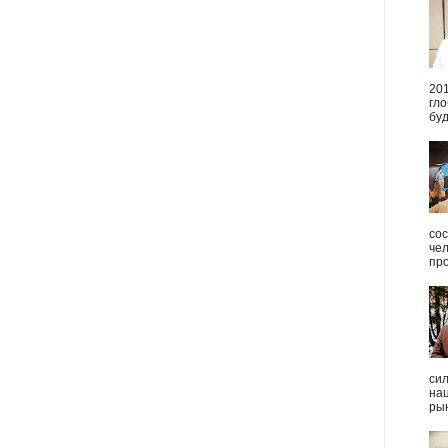
20
гл
буд
сос
че
пр
си
на
рын