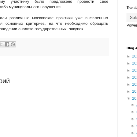
ому участнику было предложено провести свое
либо муниципального нарушения.
Transl
али различные московские практики уже выявленных
я основных критериев, на что необходимо обращать
Power
оведении анализа государственных закупок.
Blog A
►
20
►
20
►
20
►
20
рий
►
20
►
20
▼
20
►
►
►
►
►