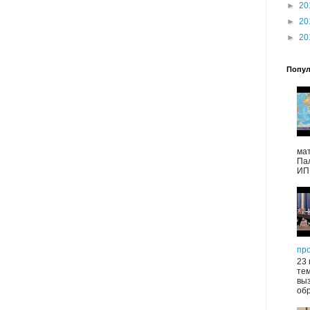
►
20
►
20
►
20
Попул
ма
Па
ИПП
пр
23 
те
выз
обр