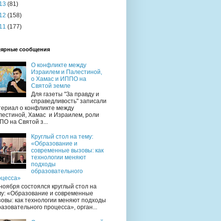
13
(81)
12
(158)
11
(177)
ярные сообщения
О конфликте между
Израилем и Палестиной,
о Хамас и ИППО на
Святой земле
Для газеты "За правду и
справедливость" записали
териал о конфликте между
лестиной, Хамас и Израилем, роли
О на Святой з...
Круглый стол на тему:
«Образование и
современные вызовы: как
технологии меняют
подходы
образовательного
оцесса»
ноября состоялся круглый стол на
му: «Образование и современные
овы: как технологии меняют подходы
азовательного процесса», орган...