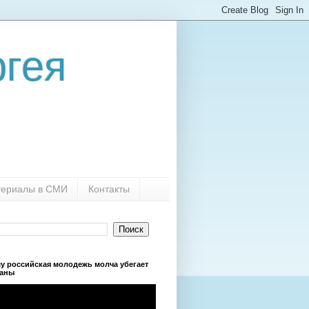
гея
ериалы в СМИ
Контакты
у российская молодежь молча убегает
раны