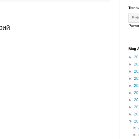
Transl
Power
рий
Blog A
►
20
►
20
►
20
►
20
►
20
►
20
►
20
►
20
►
20
▼
20
►
►