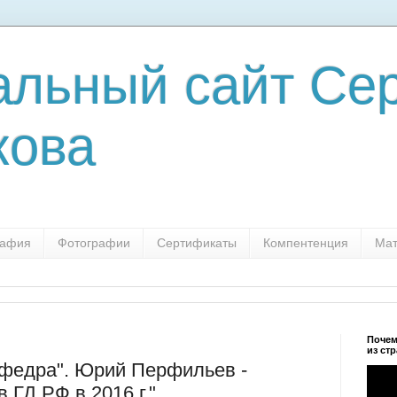
льный сайт Сер
кова
рафия
Фотографии
Сертификаты
Компентенция
Мат
Почем
из ст
афедра". Юрий Перфильев -
 ГД РФ в 2016 г."