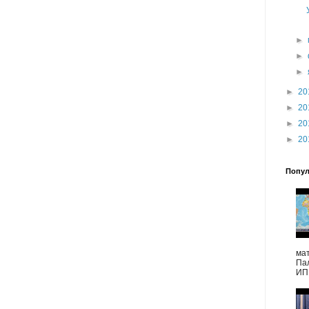
►
►
►
►
20
►
20
►
20
►
20
Попул
ма
Па
ИПП