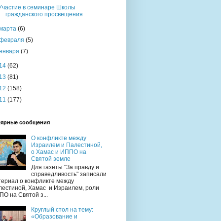
Участие в семинаре Школы
гражданского просвещения
марта
(6)
февраля
(5)
января
(7)
14
(62)
13
(81)
12
(158)
11
(177)
ярные сообщения
О конфликте между
Израилем и Палестиной,
о Хамас и ИППО на
Святой земле
Для газеты "За правду и
справедливость" записали
териал о конфликте между
лестиной, Хамас и Израилем, роли
О на Святой з...
Круглый стол на тему:
«Образование и