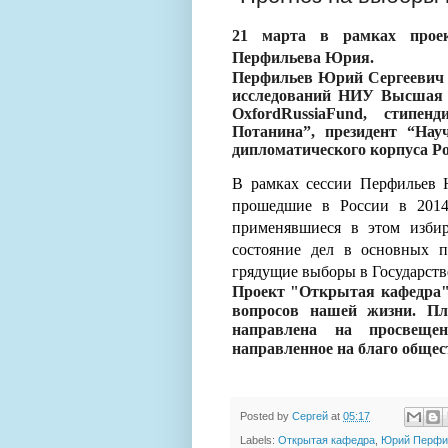
21 марта в рамках проек
Перфильева Юрия.
Перфильев Юрий Сергеевич 
исследований НИУ Высшая ш
OxfordRussiaFund, стипен
Потанина”, президент “Нау
дипломатического корпуса Ро
В рамках сессии Перфильев 
прошедшие в России в 2014 
применявшиеся в этом избир
состояние дел в основных п
грядущие выборы в Государств
Проект "Открытая кафедра"
вопросов нашей жизни. П
направлена на просвещен
направленное на благо общес
Posted by
Сергей
at
05:17
Labels:
Открытая кафедра
,
Юрий Перфи