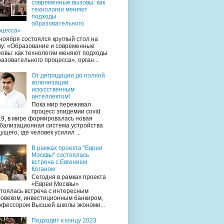
современные вызовы: как
технологии меняют
подходы
образовательного
оцесса»
ноября состоялся круглый стол на
му: «Образование и современные
овы: как технологии меняют подходы
азовательного процесса», орган...
От деградации до полной
колонизации
искусственным
интеллектом!
Пока мир переживал
процесс эпидемии covid
19, в мире формировалась новая
обализационная система устройства
ущего, где человек усилил ...
В рамках проекта "Евреи
Москвы" состоялась
встреча с Евгением
Коганом
Сегодня в рамках проекта
«Евреи Москвы»
тоялась встреча с интересным
ловеком, инвестиционным банкиром,
офессором Высшей школы экономи...
Подходит к концу 2023