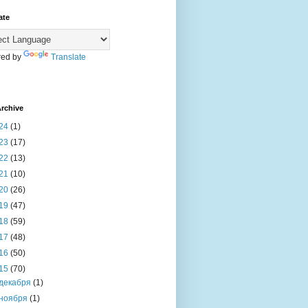
ate
ed by
Translate
rchive
24
(1)
23
(17)
22
(13)
21
(10)
20
(26)
19
(47)
18
(59)
17
(48)
16
(50)
15
(70)
декабря
(1)
ноября
(1)