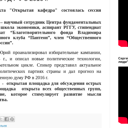
та "Открытая кафедра" состоялась сессия
– научный сотрудник Центра фундаментальных
кола экономики, аспирант РГГУ, стипендиат
диат “Благотворительного фонда Владимира
чного клуба “Пантеон”, член “Общественного
ссии”.
Юрий проанализировал избирательные кампании,
г., и описал новые политические технологии,
Серге
люди
ательном цикле. Спикер представил актуальное
олитических партиях страны и дал прогноз на
енную думу РФ в 2016 г.
 -
открытая площадка для обсуждения острых
лощадка
открыта всех общественных групп,
ие, которое стимулирует развитие мысли
тва.
льев