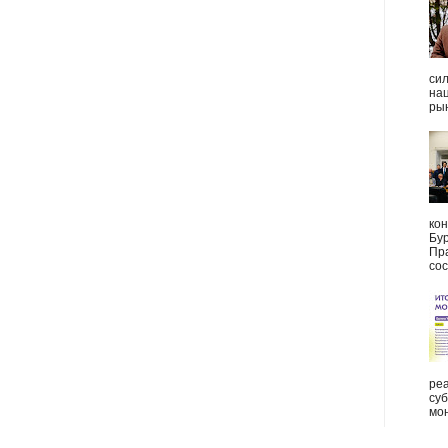
си
на
рын
ко
Бу
Пр
сос
ре
суб
мон