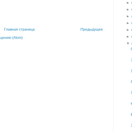
►
►
►
►
Главная страница
Предыдущее
►
►
щению (Atom)
▼