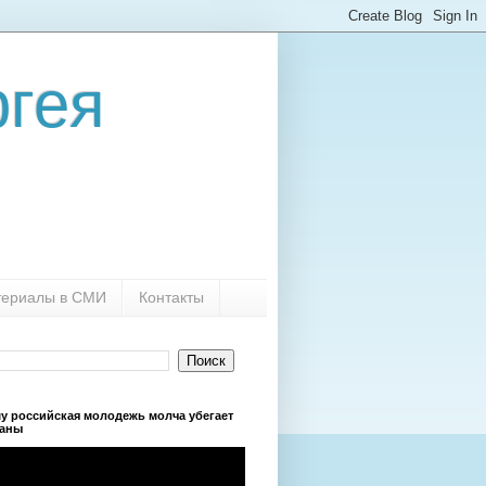
гея
ериалы в СМИ
Контакты
у российская молодежь молча убегает
раны