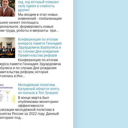
год, год который показал
силу одних и слабость
других!
Мы входим в этап новых
изменений - глобализация
льнее начнет поглощать
циональное, формировать новые
ки труда, роботы и мигранты при...
Конференция по итогам
конкурса памяти Геннадия
Эдуардовича Бурбулиса и
по случаю Дня рождения
Правительства реформ
Конференция по итогам
нкурса памяти Геннадия Эдуардовича
рбулиса и по случаю Дня рождения
авительства реформ, которая
тоялась в Инс...
Молодежная политика
Калужской области опять
не попала в Топ Лучших!
В конце марта был
опубликован мониторинг
эффективности
ализации молодёжной политики в
ъектах России за 2022 году. Данный
иторинг под...