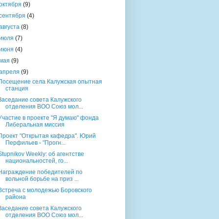
октября
(9)
сентября
(4)
августа
(8)
июля
(7)
июня
(4)
мая
(9)
апреля
(9)
Посещение села Калужская опытная
станция
Заседание совета Калужского
отделения ВОО Союз мол...
Участие в проекте "Я думаю" фонда
Либеральная миссия
Проект "Открытая кафедра". Юрий
Перфильев - "Прогн...
Stupnikov Weekly: об агентстве
национальностей, го...
Награждение победителей по
вольной борьбе на приз ...
Встреча с молодежью Боровского
района
Заседание совета Калужского
отделения ВОО Союз мол...