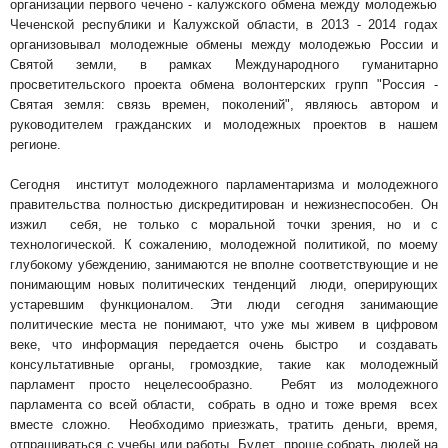
организации первого чечено - калужского обмена между молодежью
Чеченской республики и Калужской области, в 2013 - 2014 годах
организовывал молодежные обмены между молодежью России и
Святой земли, в рамках Международного гуманитарно
просветительского проекта обмена волонтерских групп "Россия -
Святая земля: связь времен, поколений", являюсь автором и
руководителем гражданских и молодежных проектов в нашем
регионе.
Сегодня институт молодежного парламентаризма и молодежного
правительства полностью дискредитирован и нежизнеспособен. Он
изжил себя, не только с моральной точки зрения, но и с
технологической. К сожалению, молодежной политикой, по моему
глубокому убеждению, занимаются не вполне соответствующие и не
понимающим новых политических тенденций люди, оперирующих
устаревшим функционалом. Эти люди сегодня занимающие
политические места не понимают,
что уже мы живем в цифровом
веке, что информация передается очень быстро и создавать
консультативные органы, громоздкие, такие как молодежный
парламент просто нецелесообразно. Ребят из молодежного
парламента со всей области, собрать в одно и тоже время всех
вместе сложно. Необходимо приезжать, тратить деньги, время,
отпрашиваться с учебы или работы. Будет проще собрать людей на