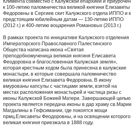
Климента совместно с Калужской епархией и приурочен
к 100-летию паломничества великой княгини Елизаветы
Федоровны в Сергиев скит Калужского отдела ИППО и к
предстоящим юбилейным датам — 130-летию ИППО
(2012 г.) и 400-летию воцарения Романовых (2013 г.)
В рамках проекта по инициативе Калужского отделения
Императорского Православного Палестинского
Общества написана икона «Святая
преподобномученица великая княгиня Елисавета
Феодоровна и благословенная Калужская земля»,
которая крестным ходом была принесена в калужские
монастыри, в которые совершала паломничество
великая княгиня Елизавета Федоровна. В икону
вмурованы капсулы с частицами земли, взятой на
местах расположения монастырей и частица ризы с
иконы Калужской Божией Матери. Завершающей целью
проекта является передача иконы в дар храму св.Марии
Магдалины в Гефсимании, где покоятся мощи
прмц.Елисаветы Феодоровны, и на освящении которого
великая княгиня приезжала в 1888 году.