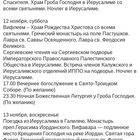
Спасителя. Храм Гроба Господня в Иерусалиме со
всеми святынями. Ночлег в Иерусалиме.
12 ноября, суббота
Вифлеем – Храм Рождества Христова со всеми
святынями. Греческий монастырь на поле Пастушков.
Лавра св. Саввы Освященного. Лавра св. Феодосия
Великого.
Сергиевские чтения на Сергиевском подворье
Императорского Православного Палестинского
Общества в Иерусалиме. Встреча членов Калужского и
Иерусалимского отделений ИППО на подворье. Ночлег в
Иерусалиме.
17.00 Вечернее богослужение в Свято-Троицком
Соборе. (По желанию)
23.30 Ночная Божественная Литургия у Гроба Господня.
(По желанию)
13 ноября, воскресенье
Поездка из Иерусалима в Галилею. Монастырь
преп.Герасима Иорданского. Вифавара — подлинное
место Крещения Господня на реке Иордан. Святая гора
Фавор. Греческий православный монастырь Фавор.