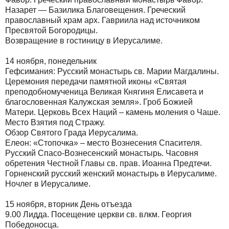
Назарет — Базилика Благовещения. Греческий
православный храм арх. Гавриила над источником
Пресвятой Богородицы.
Возвращение в гостиницу в Иерусалиме.
14 ноября, понедельник
Гефсимания: Русский монастырь св. Марии Магдалины.
Церемония передачи памятной иконы «Святая
преподобномученица Великая Княгиня Елисавета и
благословенная Калужская земля». Гроб Божией
Матери. Церковь Всех Наций – камень моления о Чаше.
Место Взятия под Стражу.
Обзор Святого Града Иерусалима.
Елеон: «Стопочка» – место Вознесения Спасителя.
Русский Спасо-Вознесенский монастырь. Часовня
обретения Честной Главы св. прав. Иоанна Предтечи.
Горненский русский женский монастырь в Иерусалиме.
Ночлег в Иерусалиме.
15 ноября, вторник День отъезда
9.00 Лидда. Посещение церкви св. влкм. Георгия
Победоносца.